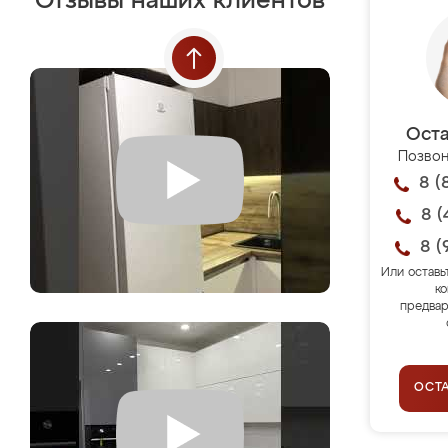
Отзывы наших клиентов
Оста
Позвон
8 (
8 (
8 (
Или оставь
ко
предвар
ОСТ