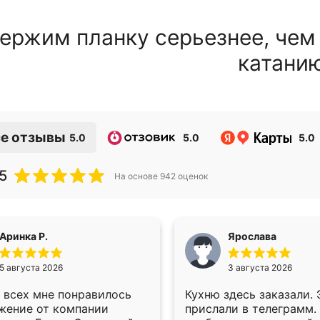
ержим планку серьезнее, чем
катани
е отзывы
5.0
5.0
5.0
5
На основе
942
оценок
Аринка Р.
Ярослава
5 августа 2026
3 августа 2026
 всех мне понравилось
Кухню здесь заказали.
жение от компании
прислали в телеграмм.