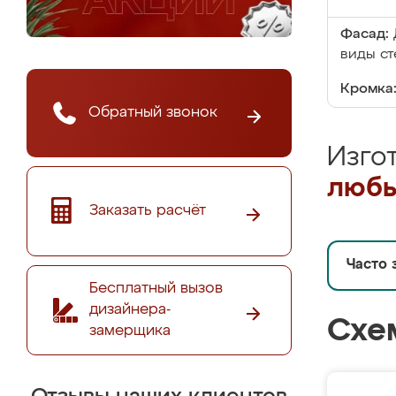
Фасад:
виды ст
Кромка
Обратный звонок
Изго
любы
Заказать расчёт
Часто 
Бесплатный вызов
дизайнера-
Схе
замерщика