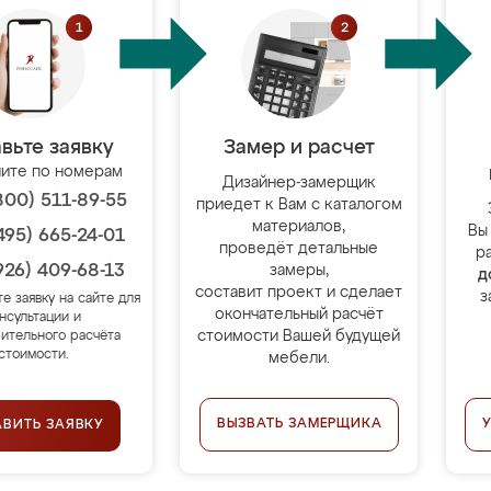
вьте заявку
Замер и расчет
ите по номерам
Дизайнер-замерщик
800) 511-89-55
приедет к Вам с каталогом
материалов,
Вы
495) 665-24-01
проведёт детальные
р
926) 409-68-13
замеры,
д
составит проект и сделает
з
те заявку на сайте для
окончательный расчёт
нсультации и
стоимости Вашей будущей
ительного расчёта
стоимости.
мебели.
ВЫЗВАТЬ ЗАМЕРЩИКА
АВИТЬ ЗАЯВКУ