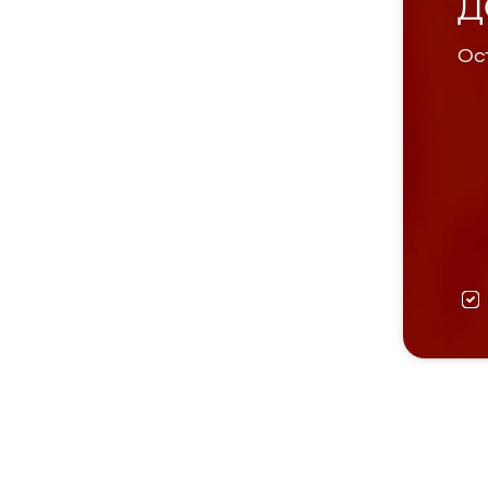
Д
Ост