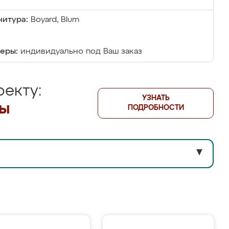
итура:
Boyard, Blum
еры:
индивидуально под Ваш заказ
екту:
УЗНАТЬ
лы
ПОДРОБНОСТИ
▼