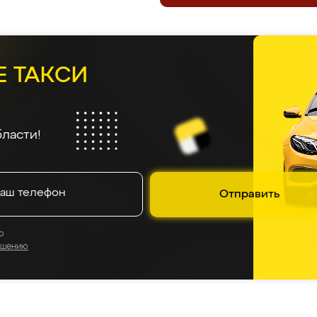
Е ТАКСИ
ласти!
Отправить
о
ашению