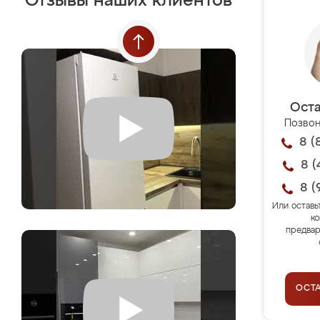
Отзывы наших клиентов
Оста
Позвон
8 (
8 (
8 (
Или оставь
ко
предвар
ОСТ