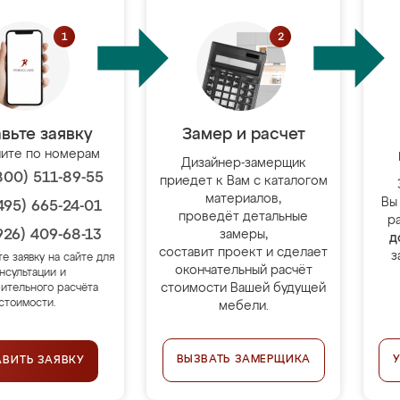
вьте заявку
Замер и расчет
ите по номерам
Дизайнер-замерщик
800) 511-89-55
приедет к Вам с каталогом
материалов,
Вы
495) 665-24-01
проведёт детальные
р
926) 409-68-13
замеры,
д
составит проект и сделает
з
те заявку на сайте для
окончательный расчёт
нсультации и
стоимости Вашей будущей
ительного расчёта
стоимости.
мебели.
ВЫЗВАТЬ ЗАМЕРЩИКА
АВИТЬ ЗАЯВКУ