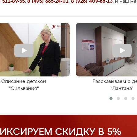
 511-89-55
,
8 (495) 665-24-01
,
8 (926) 409-68-13
, и наш м
Описание детской
Рассказываем о д
"Сильвания"
"Лантана"
ИКСИРУЕМ СКИДКУ В 5%