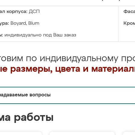
ал корпуса:
ДСП
Фаса
ура:
Boyard, Blum
Кром
ы:
индивидуально под Ваш заказ
товим по индивидуальному про
е размеры, цвета и материа
задаваемые вопросы
ма работы