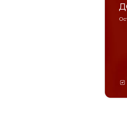
Д
Ост