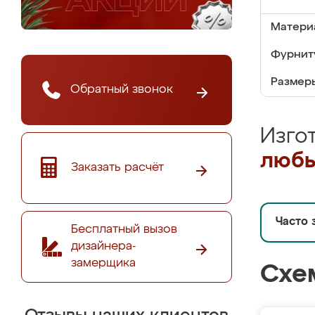
Матери
Фурнит
Размер
Обратный звонок
Изго
любы
Заказать расчёт
Часто 
Бесплатный вызов
дизайнера-
замерщика
Схе