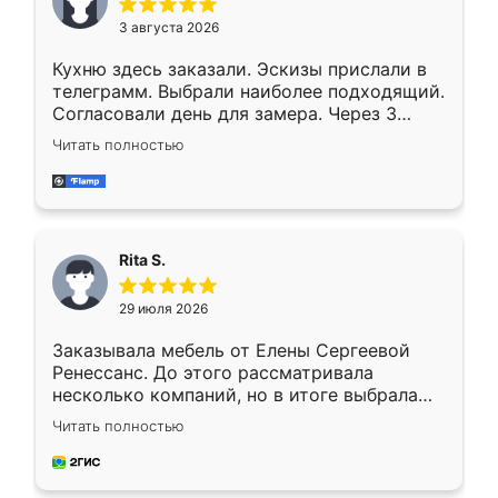
3 августа 2026
Кухню здесь заказали. Эскизы прислали в
телеграмм. Выбрали наиболее подходящий.
Согласовали день для замера. Через 3
недели кухня была уже готова. Остались
Читать полностью
довольны работой. Спасибо Ренессанс
мебель за качественную работу!
Rita S.
29 июля 2026
Заказывала мебель от Елены Сергеевой
Ренессанс. До этого рассматривала
несколько компаний, но в итоге выбрала
эту. Сначала обговорили условия, потом
Читать полностью
приехал замерщик, всё спокойно объяснил
и снял размеры. Изготовили в срок, с
доставкой тоже никаких проблем не