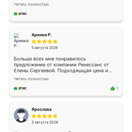
Замерщик приехал в субботу, подошёл к
Читать полностью
делу со всей ответственностью. Собрали
за день, ребята работали аккуратно, даже
пыли почти не было. Качество отличное,
ящики ходят плавно, ничего не скрипит.
Всё подошло как влитое.
Аринка Р.
5 августа 2026
Больше всех мне понравилось
предложение от компании Ренессанс от
Елены Сергеевой. Подходяшщая цена и
короткие сроки изготовления. Приехавший
Читать полностью
для замера сотрудник Владислав
предложил по моему эскизу самый
1
подходящий вариант шкафа. Немного его
видоизменил, получилось даже лучше, чем
я хотела.
Ярослава
3 августа 2026