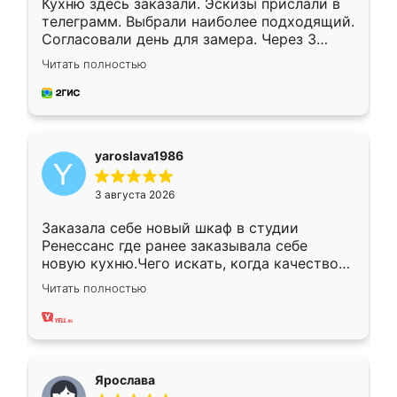
Кухню здесь заказали. Эскизы прислали в
телеграмм. Выбрали наиболее подходящий.
Согласовали день для замера. Через 3
недели кухня была уже готова. Остались
Читать полностью
довольны работой. Спасибо Ренессанс
мебель за качественную работу!
yaroslava1986
3 августа 2026
Заказала себе новый шкаф в студии
Ренессанс где ранее заказывала себе
новую кухню.Чего искать, когда качеством
вполне довольна. Служит кухня уже почти
Читать полностью
два года, нареканий нет.
Ярослава