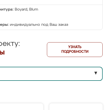
итура:
Boyard, Blum
еры:
индивидуально под Ваш заказ
екту:
УЗНАТЬ
лы
ПОДРОБНОСТИ
▼