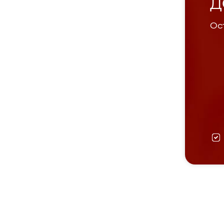
Д
Ост