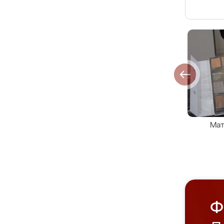
Мат
Ф