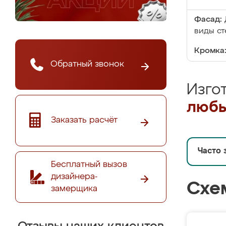
Фасад:
виды ст
Кромка
Обратный звонок
Изго
любы
Заказать расчёт
Часто 
Бесплатный вызов
дизайнера-
Схе
замерщика