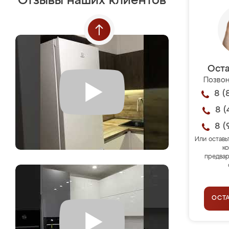
Отзывы наших клиентов
Оста
Позвон
8 (
8 (
8 (
Или оставь
ко
предвар
ОСТ