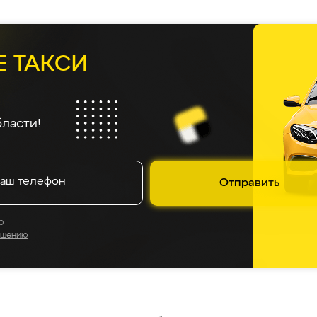
Е ТАКСИ
ласти!
Отправить
о
ашению