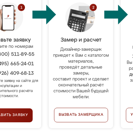
вьте заявку
Замер и расчет
ите по номерам
Дизайнер-замерщик
800) 511-89-55
приедет к Вам с каталогом
материалов,
Вы
495) 665-24-01
проведёт детальные
р
926) 409-68-13
замеры,
д
составит проект и сделает
з
те заявку на сайте для
окончательный расчёт
нсультации и
стоимости Вашей будущей
ительного расчёта
стоимости.
мебели.
ВЫЗВАТЬ ЗАМЕРЩИКА
АВИТЬ ЗАЯВКУ