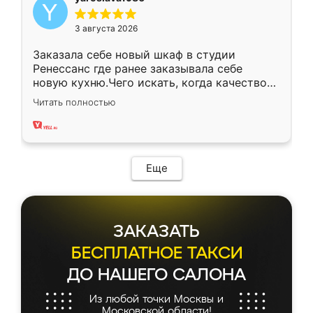
3 августа 2026
Заказала себе новый шкаф в студии
Ренессанс где ранее заказывала себе
новую кухню.Чего искать, когда качеством
вполне довольна. Служит кухня уже почти
Читать полностью
два года, нареканий нет.
Еще
ЗАКАЗАТЬ
БЕСПЛАТНОЕ ТАКСИ
ДО НАШЕГО САЛОНА
Из любой точки Москвы и
Московской области!