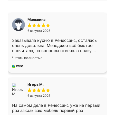
Мальвина
6 августа 2026
Заказывала кухню в Ренессанс, осталась
очень довольна. Менеджер всё быстро
посчитала, на вопросы отвечала сразу.
Замерщик приехал в субботу, подошёл к
Читать полностью
делу со всей ответственностью. Собрали
за день, ребята работали аккуратно, даже
пыли почти не было. Качество отличное,
ящики ходят плавно, ничего не скрипит.
Всё подошло как влитое.
Игорь М.
6 августа 2026
На самом деле в Ренессанс уже не первый
раз заказываю мебель первый раз