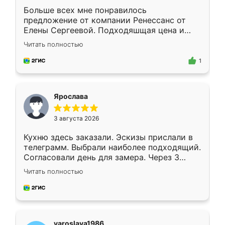
Больше всех мне понравилось
предложение от компании Ренессанс от
Елены Сергеевой. Подходяшщая цена и
короткие сроки изготовления. Приехавший
Читать полностью
для замера сотрудник Владислав
предложил по моему эскизу самый
1
подходящий вариант шкафа. Немного его
видоизменил, получилось даже лучше, чем
я хотела.
Ярослава
3 августа 2026
Кухню здесь заказали. Эскизы прислали в
телеграмм. Выбрали наиболее подходящий.
Согласовали день для замера. Через 3
недели кухня была уже готова. Остались
Читать полностью
довольны работой. Спасибо Ренессанс
мебель за качественную работу!
yaroslava1986