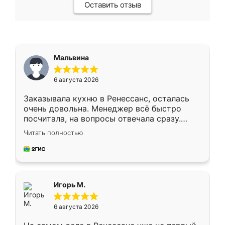
Оставить отзыв
Мальвина
6 августа 2026
Заказывала кухню в Ренессанс, осталась
очень довольна. Менеджер всё быстро
посчитала, на вопросы отвечала сразу.
Замерщик приехал в субботу, подошёл к
Читать полностью
делу со всей ответственностью. Собрали
за день, ребята работали аккуратно, даже
пыли почти не было. Качество отличное,
ящики ходят плавно, ничего не скрипит.
Всё подошло как влитое.
Игорь М.
6 августа 2026