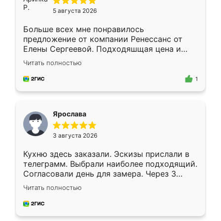
5 августа 2026
Больше всех мне понравилось
предложение от компании Ренессанс от
Елены Сергеевой. Подходяшщая цена и
короткие сроки изготовления. Приехавший
Читать полностью
для замера сотрудник Владислав
предложил по моему эскизу самый
1
подходящий вариант шкафа. Немного его
видоизменил, получилось даже лучше, чем
я хотела.
Ярослава
3 августа 2026
Кухню здесь заказали. Эскизы прислали в
телеграмм. Выбрали наиболее подходящий.
Согласовали день для замера. Через 3
недели кухня была уже готова. Остались
Читать полностью
довольны работой. Спасибо Ренессанс
мебель за качественную работу!