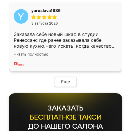
yaroslava1986
3 августа 2026
Заказала себе новый шкаф в студии
Ренессанс где ранее заказывала себе
новую кухню.Чего искать, когда качеством
вполне довольна. Служит кухня уже почти
Читать полностью
два года, нареканий нет.
Еще
ЗАКАЗАТЬ
БЕСПЛАТНОЕ ТАКСИ
ДО НАШЕГО САЛОНА