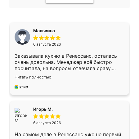
Мальвина
6 августа 2026
Заказывала кухню в Ренессанс, осталась
очень довольна. Менеджер всё быстро
посчитала, на вопросы отвечала сразу.
Замерщик приехал в субботу, подошёл к
Читать полностью
делу со всей ответственностью. Собрали
за день, ребята работали аккуратно, даже
пыли почти не было. Качество отличное,
ящики ходят плавно, ничего не скрипит.
Всё подошло как влитое.
Игорь М.
6 августа 2026
На самом деле в Ренессанс уже не первый