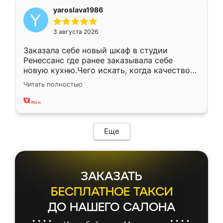
yaroslava1986
3 августа 2026
Заказала себе новый шкаф в студии
Ренессанс где ранее заказывала себе
новую кухню.Чего искать, когда качеством
вполне довольна. Служит кухня уже почти
Читать полностью
два года, нареканий нет.
Еще
ЗАКАЗАТЬ
БЕСПЛАТНОЕ ТАКСИ
ДО НАШЕГО САЛОНА