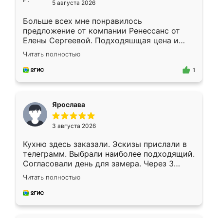
5 августа 2026
Больше всех мне понравилось
предложение от компании Ренессанс от
Елены Сергеевой. Подходяшщая цена и
короткие сроки изготовления. Приехавший
Читать полностью
для замера сотрудник Владислав
предложил по моему эскизу самый
1
подходящий вариант шкафа. Немного его
видоизменил, получилось даже лучше, чем
я хотела.
Ярослава
3 августа 2026
Кухню здесь заказали. Эскизы прислали в
телеграмм. Выбрали наиболее подходящий.
Согласовали день для замера. Через 3
недели кухня была уже готова. Остались
Читать полностью
довольны работой. Спасибо Ренессанс
мебель за качественную работу!