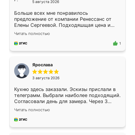
5 августа 2026
Больше всех мне понравилось
предложение от компании Ренессанс от
Елены Сергеевой. Подходяшщая цена и
короткие сроки изготовления. Приехавший
Читать полностью
для замера сотрудник Владислав
предложил по моему эскизу самый
1
подходящий вариант шкафа. Немного его
видоизменил, получилось даже лучше, чем
я хотела.
Ярослава
3 августа 2026
Кухню здесь заказали. Эскизы прислали в
телеграмм. Выбрали наиболее подходящий.
Согласовали день для замера. Через 3
недели кухня была уже готова. Остались
Читать полностью
довольны работой. Спасибо Ренессанс
мебель за качественную работу!