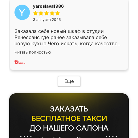
yaroslava1986
3 августа 2026
Заказала себе новый шкаф в студии
Ренессанс где ранее заказывала себе
новую кухню.Чего искать, когда качеством
вполне довольна. Служит кухня уже почти
Читать полностью
два года, нареканий нет.
Еще
ЗАКАЗАТЬ
БЕСПЛАТНОЕ ТАКСИ
ДО НАШЕГО САЛОНА