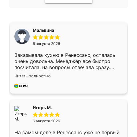
Мальвина
6 августа 2026
Заказывала кухню в Ренессанс, осталась
очень довольна. Менеджер всё быстро
посчитала, на вопросы отвечала сразу.
Замерщик приехал в субботу, подошёл к
Читать полностью
делу со всей ответственностью. Собрали
за день, ребята работали аккуратно, даже
пыли почти не было. Качество отличное,
ящики ходят плавно, ничего не скрипит.
Всё подошло как влитое.
Игорь М.
6 августа 2026
На самом деле в Ренессанс уже не первый