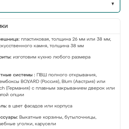
▼
ики
лешница:
пластиковая, толщина 26 мм или 38 мм;
скусственного камня, толщина 38 мм
риты:
изготовим кухню любого размера
тные системы :
ПВШ полного открывания,
ембоксы BOYARD (Россия), Blum (Австрия) или
ich (Германия) с плавным закрыванием дверок или
этой опции
ль:
в цвет фасадов или корпуса
ссуары:
Выкатные корзины, бутылочницы,
ебные уголки, карусели