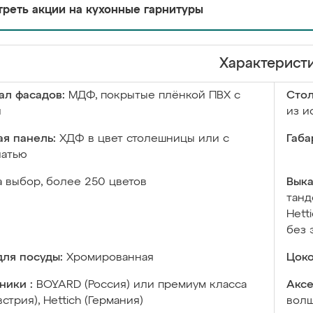
реть акции на кухонные гарнитуры
Характерист
ал фасадов:
МДФ, покрытые плёнкой ПВХ с
Сто
й
из и
я панель:
ХДФ в цвет столешницы или с
Габа
чатью
а выбор, более 250 цветов
Выка
танд
Hett
без 
ля посуды:
Хромированная
Цоко
ники :
BOYARD (Россия) или премиум класса
Аксе
встрия), Hettich (Германия)
волш