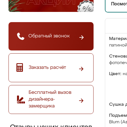
Посмот
Обратный звонок
Матери
патино
Стенова
фотопе
Заказать расчёт
Цвет:
н
Бесплатный вызов
дизайнера-
Сушка д
замерщика
Подъем
Blum (А