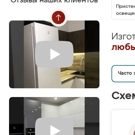
Отзывы наших клиентов
Пристен
освеще
Изго
любы
Часто 
Схе