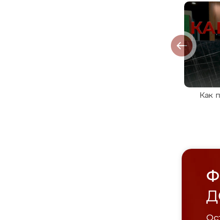
Как 
Ф
Д
Ост