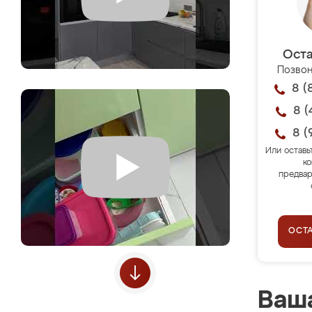
Оста
Позвон
8 (
8 (
8 (
Или оставь
ко
предвар
ОСТ
Ваша