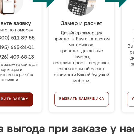
вьте заявку
Замер и расчет
ите по номерам
Дизайнер-замерщик
800) 511-89-55
приедет к Вам с каталогом
материалов,
Вы
495) 665-24-01
проведёт детальные
р
926) 409-68-13
замеры,
д
составит проект и сделает
з
те заявку на сайте для
окончательный расчёт
нсультации и
стоимости Вашей будущей
ительного расчёта
стоимости.
мебели.
ВЫЗВАТЬ ЗАМЕРЩИКА
АВИТЬ ЗАЯВКУ
 выгода при заказе у на