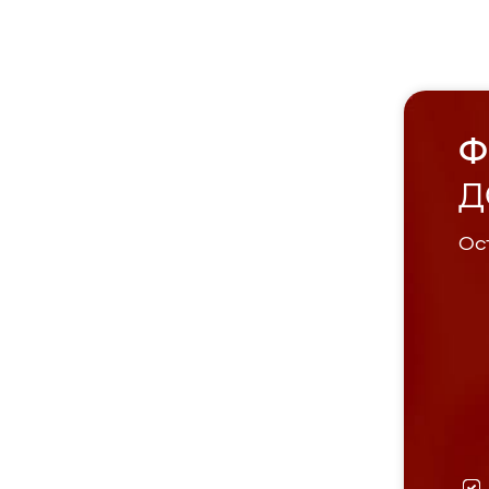
Ф
Д
Ост