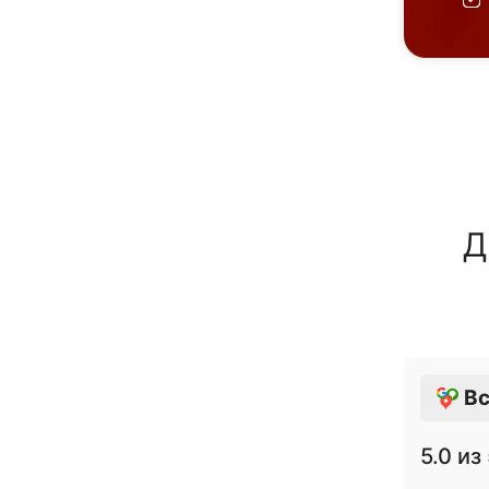
Д
Вс
5.0
из 