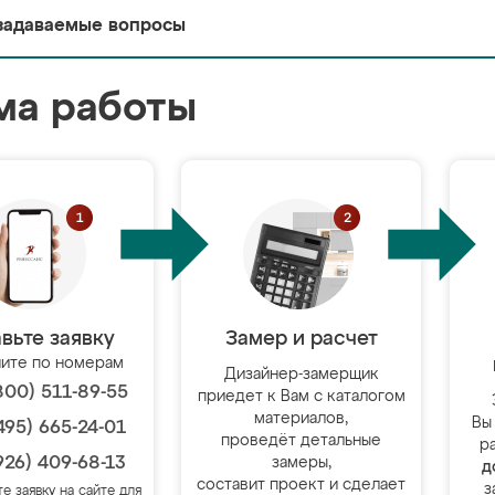
задаваемые вопросы
ма работы
вьте заявку
Замер и расчет
ите по номерам
Дизайнер-замерщик
800) 511-89-55
приедет к Вам с каталогом
материалов,
Вы
495) 665-24-01
проведёт детальные
р
926) 409-68-13
замеры,
д
составит проект и сделает
з
те заявку на сайте для