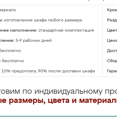
зеркало
Кром
ы:
изготовление шкафа любого размера
Разд
ннее наполнение:
стандартная комплектация
Цвет
вление:
5-7 рабочих дней
Цена
бесплатно
Дост
:
бесплатно
Сбор
10% предоплата, 90% после доставки шкафа
Гара
товим по индивидуальному про
е размеры, цвета и материа