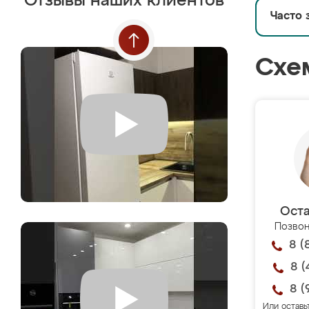
Отзывы наших клиентов
Часто 
Схе
Оста
Позвон
8 (
8 (
8 (
Или оставь