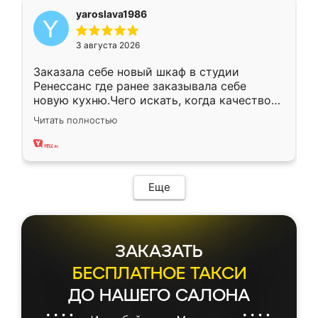
yaroslava1986
3 августа 2026
Заказала себе новый шкаф в студии
Ренессанс где ранее заказывала себе
новую кухню.Чего искать, когда качеством
вполне довольна. Служит кухня уже почти
Читать полностью
два года, нареканий нет.
Еще
ЗАКАЗАТЬ
БЕСПЛАТНОЕ ТАКСИ
ДО НАШЕГО САЛОНА