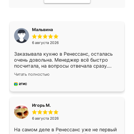
Мальвина
6 августа 2026
Заказывала кухню в Ренессанс, осталась
очень довольна. Менеджер всё быстро
посчитала, на вопросы отвечала сразу.
Замерщик приехал в субботу, подошёл к
Читать полностью
делу со всей ответственностью. Собрали
за день, ребята работали аккуратно, даже
пыли почти не было. Качество отличное,
ящики ходят плавно, ничего не скрипит.
Всё подошло как влитое.
Игорь М.
6 августа 2026
На самом деле в Ренессанс уже не первый