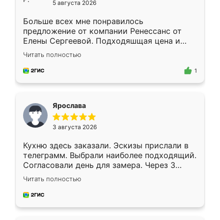
5 августа 2026
Больше всех мне понравилось
предложение от компании Ренессанс от
Елены Сергеевой. Подходяшщая цена и
короткие сроки изготовления. Приехавший
Читать полностью
для замера сотрудник Владислав
предложил по моему эскизу самый
1
подходящий вариант шкафа. Немного его
видоизменил, получилось даже лучше, чем
я хотела.
Ярослава
3 августа 2026
Кухню здесь заказали. Эскизы прислали в
телеграмм. Выбрали наиболее подходящий.
Согласовали день для замера. Через 3
недели кухня была уже готова. Остались
Читать полностью
довольны работой. Спасибо Ренессанс
мебель за качественную работу!