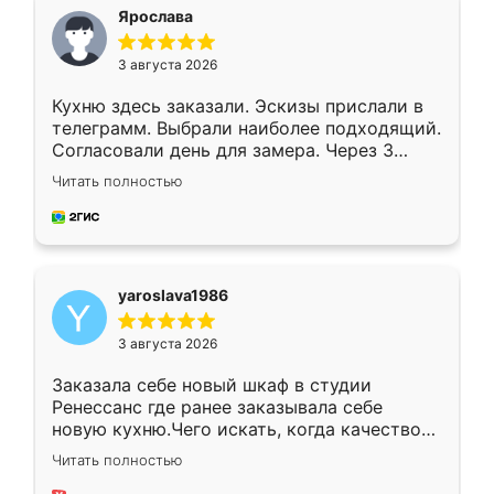
я хотела.
Ярослава
3 августа 2026
Кухню здесь заказали. Эскизы прислали в
телеграмм. Выбрали наиболее подходящий.
Согласовали день для замера. Через 3
недели кухня была уже готова. Остались
Читать полностью
довольны работой. Спасибо Ренессанс
мебель за качественную работу!
yaroslava1986
3 августа 2026
Заказала себе новый шкаф в студии
Ренессанс где ранее заказывала себе
новую кухню.Чего искать, когда качеством
вполне довольна. Служит кухня уже почти
Читать полностью
два года, нареканий нет.