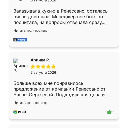
6 августа 2026
мебели буду заказывать только здесь.
Заказывала кухню в Ренессанс, осталась
очень довольна. Менеджер всё быстро
посчитала, на вопросы отвечала сразу.
Замерщик приехал в субботу, подошёл к
Читать полностью
делу со всей ответственностью. Собрали
за день, ребята работали аккуратно, даже
пыли почти не было. Качество отличное,
ящики ходят плавно, ничего не скрипит.
Всё подошло как влитое.
Аринка Р.
5 августа 2026
Больше всех мне понравилось
предложение от компании Ренессанс от
Елены Сергеевой. Подходяшщая цена и
короткие сроки изготовления. Приехавший
Читать полностью
для замера сотрудник Владислав
предложил по моему эскизу самый
1
подходящий вариант шкафа. Немного его
видоизменил, получилось даже лучше, чем