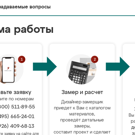
задаваемые вопросы
ма работы
вьте заявку
Замер и расчет
ите по номерам
Дизайнер-замерщик
800) 511-89-55
приедет к Вам с каталогом
материалов,
Вы
495) 665-24-01
проведёт детальные
р
926) 409-68-13
замеры,
д
составит проект и сделает
з
те заявку на сайте для