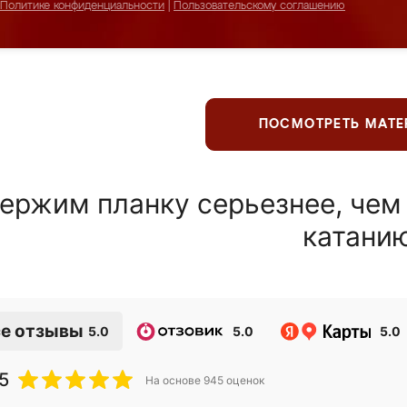
Политике конфиденциальности
|
Пользовательскому соглашению
ПОСМОТРЕТЬ МАТ
ержим планку серьезнее, чем
катани
е отзывы
5.0
5.0
5.0
5
На основе
945
оценок