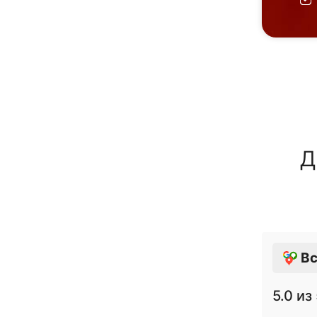
Д
Вс
5.0
из 