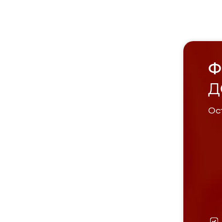
Ф
Д
Ост