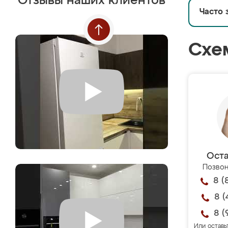
Отзывы наших клиентов
Часто 
Схе
Оста
Позвон
8 (
8 (
8 (
Или оставь