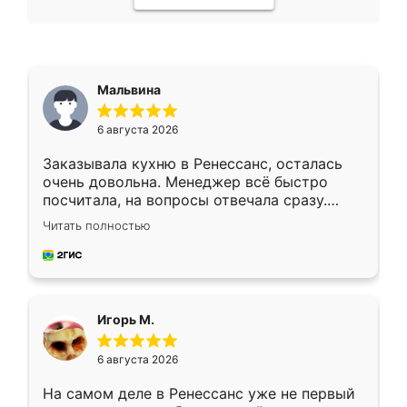
Мальвина
6 августа 2026
Заказывала кухню в Ренессанс, осталась
очень довольна. Менеджер всё быстро
посчитала, на вопросы отвечала сразу.
Замерщик приехал в субботу, подошёл к
Читать полностью
делу со всей ответственностью. Собрали
за день, ребята работали аккуратно, даже
пыли почти не было. Качество отличное,
ящики ходят плавно, ничего не скрипит.
Всё подошло как влитое.
Игорь М.
6 августа 2026
На самом деле в Ренессанс уже не первый