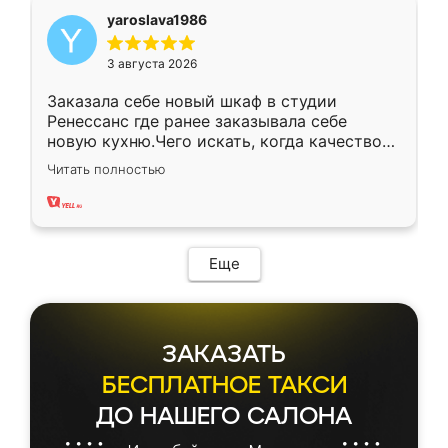
yaroslava1986
3 августа 2026
Заказала себе новый шкаф в студии
Ренессанс где ранее заказывала себе
новую кухню.Чего искать, когда качеством
вполне довольна. Служит кухня уже почти
Читать полностью
два года, нареканий нет.
Еще
ЗАКАЗАТЬ
БЕСПЛАТНОЕ ТАКСИ
ДО НАШЕГО САЛОНА