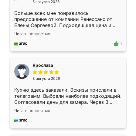
5 августа 2026
Больше всех мне понравилось
предложение от компании Ренессанс от
Елены Сергеевой. Подходяшщая цена и
короткие сроки изготовления. Приехавший
Читать полностью
для замера сотрудник Владислав
предложил по моему эскизу самый
1
подходящий вариант шкафа. Немного его
видоизменил, получилось даже лучше, чем
я хотела.
Ярослава
3 августа 2026
Кухню здесь заказали. Эскизы прислали в
телеграмм. Выбрали наиболее подходящий.
Согласовали день для замера. Через 3
недели кухня была уже готова. Остались
Читать полностью
довольны работой. Спасибо Ренессанс
мебель за качественную работу!