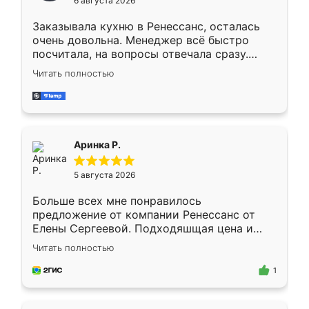
6 августа 2026
мебели буду заказывать только здесь.
Заказывала кухню в Ренессанс, осталась
очень довольна. Менеджер всё быстро
посчитала, на вопросы отвечала сразу.
Замерщик приехал в субботу, подошёл к
Читать полностью
делу со всей ответственностью. Собрали
за день, ребята работали аккуратно, даже
пыли почти не было. Качество отличное,
ящики ходят плавно, ничего не скрипит.
Всё подошло как влитое.
Аринка Р.
5 августа 2026
Больше всех мне понравилось
предложение от компании Ренессанс от
Елены Сергеевой. Подходяшщая цена и
короткие сроки изготовления. Приехавший
Читать полностью
для замера сотрудник Владислав
предложил по моему эскизу самый
1
подходящий вариант шкафа. Немного его
видоизменил, получилось даже лучше, чем