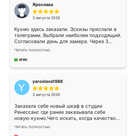
я хотела.
Ярослава
3 августа 2026
Кухню здесь заказали. Эскизы прислали в
телеграмм. Выбрали наиболее подходящий.
Согласовали день для замера. Через 3
недели кухня была уже готова. Остались
Читать полностью
довольны работой. Спасибо Ренессанс
мебель за качественную работу!
yaroslava1986
3 августа 2026
Заказала себе новый шкаф в студии
Ренессанс где ранее заказывала себе
новую кухню.Чего искать, когда качеством
вполне довольна. Служит кухня уже почти
Читать полностью
два года, нареканий нет.