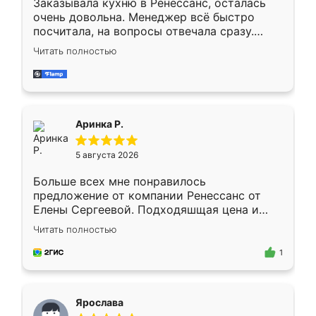
Заказывала кухню в Ренессанс, осталась
очень довольна. Менеджер всё быстро
посчитала, на вопросы отвечала сразу.
Замерщик приехал в субботу, подошёл к
Читать полностью
делу со всей ответственностью. Собрали
за день, ребята работали аккуратно, даже
пыли почти не было. Качество отличное,
ящики ходят плавно, ничего не скрипит.
Всё подошло как влитое.
Аринка Р.
5 августа 2026
Больше всех мне понравилось
предложение от компании Ренессанс от
Елены Сергеевой. Подходяшщая цена и
короткие сроки изготовления. Приехавший
Читать полностью
для замера сотрудник Владислав
предложил по моему эскизу самый
1
подходящий вариант шкафа. Немного его
видоизменил, получилось даже лучше, чем
я хотела.
Ярослава