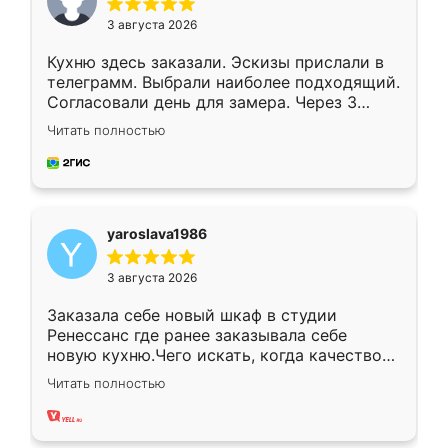
3 августа 2026
Кухню здесь заказали. Эскизы прислали в
телеграмм. Выбрали наиболее подходящий.
Согласовали день для замера. Через 3
недели кухня была уже готова. Остались
Читать полностью
довольны работой. Спасибо Ренессанс
мебель за качественную работу!
yaroslava1986
3 августа 2026
Заказала себе новый шкаф в студии
Ренессанс где ранее заказывала себе
новую кухню.Чего искать, когда качеством
вполне довольна. Служит кухня уже почти
Читать полностью
два года, нареканий нет.